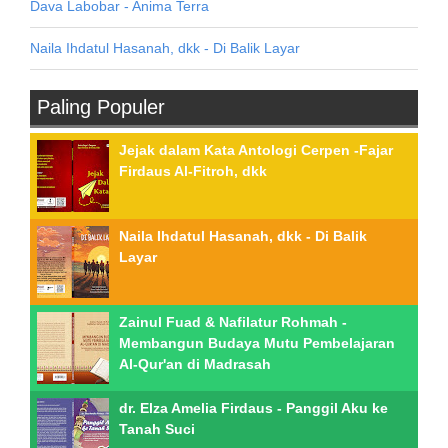
Dava Labobar - Anima Terra
Naila Ihdatul Hasanah, dkk - Di Balik Layar
Paling Populer
Jejak dalam Kata Antologi Cerpen -Fajar
Firdaus Al-Fitroh, dkk
Naila Ihdatul Hasanah, dkk - Di Balik
Layar
Zainul Fuad & Nafilatur Rohmah -
Membangun Budaya Mutu Pembelajaran
Al-Qur'an di Madrasah
dr. Elza Amelia Firdaus - Panggil Aku ke
Tanah Suci