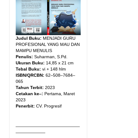
Judul Buku:
MENJADI GURU
PROFESIONAL YANG MAU DAN
MAMPU MENULIS
Penulis:
Suharman, S.Pd.
Ukuran Buku:
14,85 x 21 cm
Tebal Buku:
vi + 148 hlm
ISBN/QRCBN:
62–508–7684–
065
Tahun Terbit:
2023
Cetakan ke–:
Pertama, Maret
2023
Penerbit:
CV. Progresif
__________________________
____________