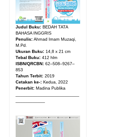
Judul Buku:
BEDAH TATA
BAHASA INGGRIS
Penulis:
Ahmad Imam Muzaqi,
M.Pd.
Ukuran Buku:
14,8 x 21 cm
Tebal Buku:
412 hlm
ISBN/QRCBN:
62–508–9267–
853
Tahun Terbit:
2019
Cetakan ke-:
Kedua, 2022
Penerbit:
Madina Publika
__________________________
____________