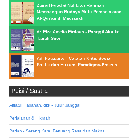
Zainul Fuad & Nafilatur Rohmah -
Membangun Budaya Mutu Pembelajaran
Al-Qur'an di Madrasah
dr. Elza Amelia Firdaus - Panggil Aku ke
Tanah Suci
Adi Fauzanto - Catatan Kritis Sosial,
Politik dan Hukum: Paradigma-Praksis
Puisi / Sastra
Aifiatul Hasanah, dkk - Jujur Janggal
Perjalanan & Hikmah
Parlan - Sarang Kata; Penuang Rasa dan Makna