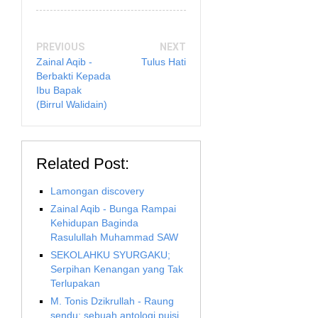
PREVIOUS
NEXT
Zainal Aqib -
Tulus Hati
Berbakti Kepada
Ibu Bapak
(Birrul Walidain)
Related Post:
Lamongan discovery
Zainal Aqib - Bunga Rampai
Kehidupan Baginda
Rasulullah Muhammad SAW
SEKOLAHKU SYURGAKU;
Serpihan Kenangan yang Tak
Terlupakan
M. Tonis Dzikrullah - Raung
sendu; sebuah antologi puisi