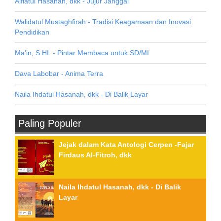
Aifiatul Hasanah, dkk - Jujur Janggal
Walidatul Mustaghfirah - Tradisi Keagamaan dan Inovasi
Pendidikan
Ma'in, S.HI. - Pintar Membaca untuk SD/MI
Dava Labobar - Anima Terra
Naila Ihdatul Hasanah, dkk - Di Balik Layar
Paling Populer
Jejak dalam Kata Antologi Cerpen -Fajar
Firdaus Al-Fitroh, dkk
Naila Ihdatul Hasanah, dkk - Di Balik
Layar