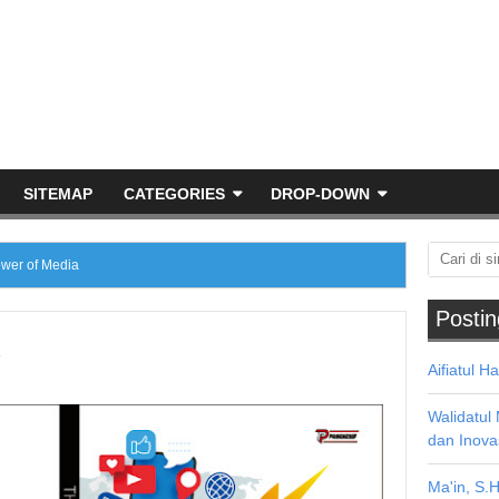
SITEMAP
CATEGORIES
DROP-DOWN
ower of Media
Postin
a
Aifiatul H
Walidatul
dan Inova
Ma'in, S.