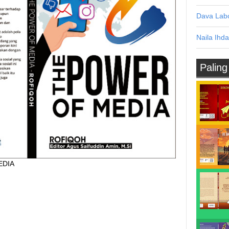
Dava Labo
Naila Ihda
Paling
EDIA