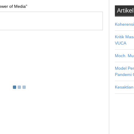
ower of Media"
Artikel
Koherensi
Kritik Ma
VUCA
Moch. Muz
Model Pe
Pandemi 
Kesaktian