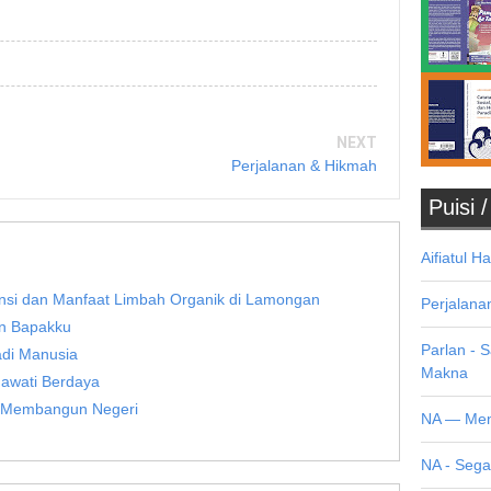
NEXT
Perjalanan & Hikmah
Puisi 
Aifiatul H
nsi dan Manfaat Limbah Organik di Lamongan
Perjalana
an Bapakku
Parlan - 
adi Manusia
Makna
Mawati Berdaya
pi Membangun Negeri
NA — Men
NA - Seg