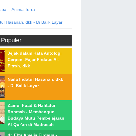
bar - Anima Terra
tul Hasanah, dkk - Di Balik Layar
 Populer
Jejak dalam Kata Antologi
Cerpen -Fajar Firdaus Al-
Fitroh, dkk
Naila Ihdatul Hasanah, dkk
- Di Balik Layar
Zainul Fuad & Nafilatur
Rohmah - Membangun
Budaya Mutu Pembelajaran
Al-Qur'an di Madrasah
dr. Elza Amelia Firdaus -