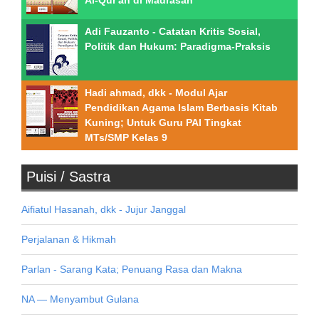
Al-Qur'an di Madrasah
Adi Fauzanto - Catatan Kritis Sosial,
Politik dan Hukum: Paradigma-Praksis
Hadi ahmad, dkk - Modul Ajar
Pendidikan Agama Islam Berbasis Kitab
Kuning; Untuk Guru PAI Tingkat
MTs/SMP Kelas 9
Puisi / Sastra
Aifiatul Hasanah, dkk - Jujur Janggal
Perjalanan & Hikmah
Parlan - Sarang Kata; Penuang Rasa dan Makna
NA — Menyambut Gulana