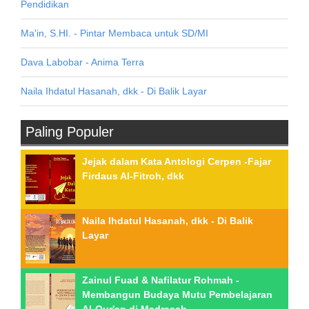
Pendidikan
Ma'in, S.HI. - Pintar Membaca untuk SD/MI
Dava Labobar - Anima Terra
Naila Ihdatul Hasanah, dkk - Di Balik Layar
Paling Populer
Jejak dalam Kata Antologi Cerpen -Fajar
Firdaus Al-Fitroh, dkk
Naila Ihdatul Hasanah, dkk - Di Balik
Layar
Zainul Fuad & Nafilatur Rohmah -
Membangun Budaya Mutu Pembelajaran