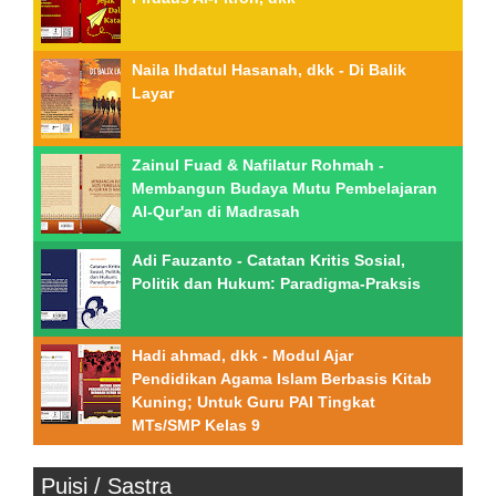
Naila Ihdatul Hasanah, dkk - Di Balik
Layar
Zainul Fuad & Nafilatur Rohmah -
Membangun Budaya Mutu Pembelajaran
Al-Qur'an di Madrasah
Adi Fauzanto - Catatan Kritis Sosial,
Politik dan Hukum: Paradigma-Praksis
Hadi ahmad, dkk - Modul Ajar
Pendidikan Agama Islam Berbasis Kitab
Kuning; Untuk Guru PAI Tingkat
MTs/SMP Kelas 9
Puisi / Sastra