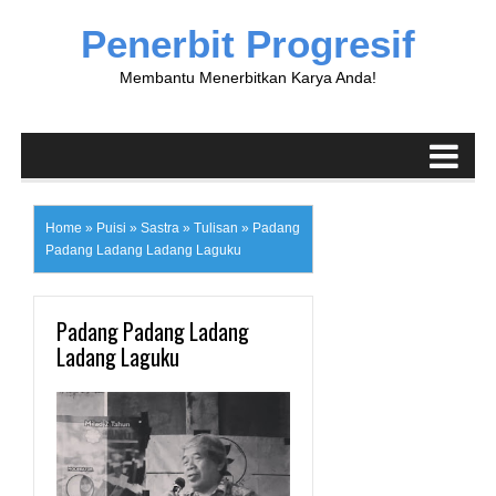
Penerbit Progresif
Membantu Menerbitkan Karya Anda!
Home
»
Puisi
»
Sastra
»
Tulisan
»
Padang
Padang Ladang Ladang Laguku
Padang Padang Ladang
Ladang Laguku