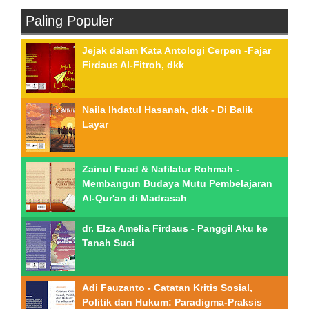
Paling Populer
Jejak dalam Kata Antologi Cerpen -Fajar
Firdaus Al-Fitroh, dkk
Naila Ihdatul Hasanah, dkk - Di Balik
Layar
Zainul Fuad & Nafilatur Rohmah -
Membangun Budaya Mutu Pembelajaran
Al-Qur'an di Madrasah
dr. Elza Amelia Firdaus - Panggil Aku ke
Tanah Suci
Adi Fauzanto - Catatan Kritis Sosial,
Politik dan Hukum: Paradigma-Praksis