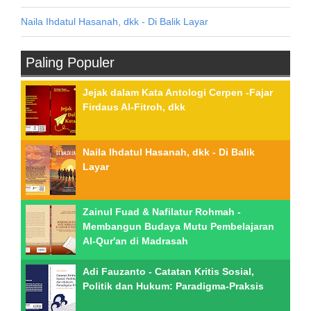
Naila Ihdatul Hasanah, dkk - Di Balik Layar
Paling Populer
Jejak dalam Kata Antologi Cerpen -Fajar
Firdaus Al-Fitroh, dkk
Naila Ihdatul Hasanah, dkk - Di Balik
Layar
Zainul Fuad & Nafilatur Rohmah -
Membangun Budaya Mutu Pembelajaran
Al-Qur'an di Madrasah
Adi Fauzanto - Catatan Kritis Sosial,
Politik dan Hukum: Paradigma-Praksis