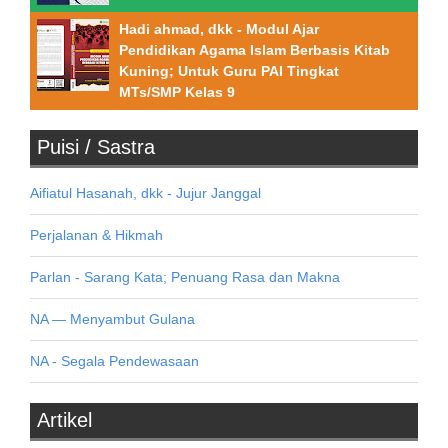
Hadi ahmad, dkk - Modul Ajar
Pendidikan Agama Islam Berbasis Kitab
Kuning; Untuk Guru PAI Tingkat
MTs/SMP Kelas 9
Puisi / Sastra
Aifiatul Hasanah, dkk - Jujur Janggal
Perjalanan & Hikmah
Parlan - Sarang Kata; Penuang Rasa dan Makna
NA — Menyambut Gulana
NA - Segala Pendewasaan
Artikel