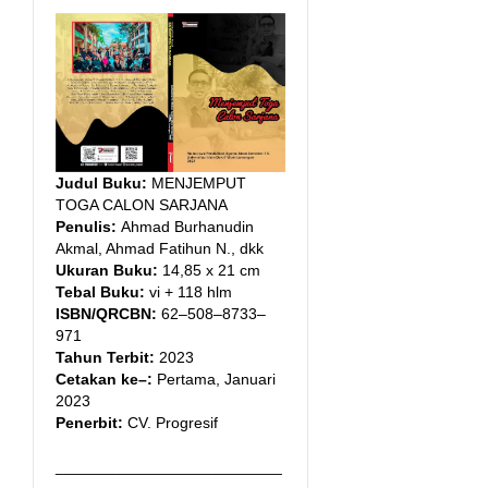
Judul Buku:
MENJEMPUT
TOGA CALON SARJANA
Penulis:
Ahmad Burhanudin
Akmal, Ahmad Fatihun N., dkk
Ukuran Buku:
14,85 x 21 cm
Tebal Buku:
vi + 118 hlm
ISBN/QRCBN:
62–508–8733–
971
Tahun Terbit:
2023
Cetakan ke–:
Pertama, Januari
2023
Penerbit:
CV. Progresif
__________________________
____________