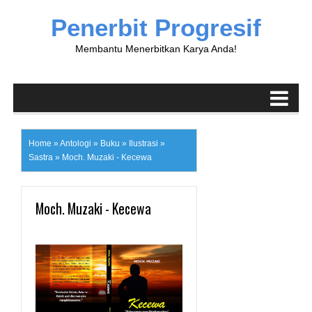
Penerbit Progresif
Membantu Menerbitkan Karya Anda!
Home
»
Antologi
»
Buku
»
Ilustrasi
»
Sastra
»
Moch. Muzaki - Kecewa
Moch. Muzaki - Kecewa