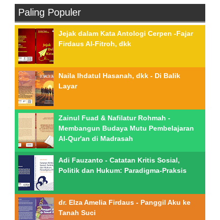
Paling Populer
Jejak dalam Kata Antologi Cerpen -Fajar
Firdaus Al-Fitroh, dkk
Naila Ihdatul Hasanah, dkk - Di Balik
Layar
Zainul Fuad & Nafilatur Rohmah -
Membangun Budaya Mutu Pembelajaran
Al-Qur'an di Madrasah
Adi Fauzanto - Catatan Kritis Sosial,
Politik dan Hukum: Paradigma-Praksis
dr. Elza Amelia Firdaus - Panggil Aku ke
Tanah Suci