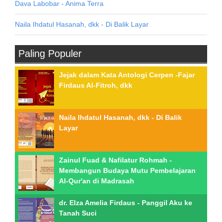
Dava Labobar - Anima Terra
Naila Ihdatul Hasanah, dkk - Di Balik Layar
Paling Populer
Jejak dalam Kata Antologi Cerpen -Fajar
Firdaus Al-Fitroh, dkk
Naila Ihdatul Hasanah, dkk - Di Balik
Layar
Zainul Fuad & Nafilatur Rohmah -
Membangun Budaya Mutu Pembelajaran
Al-Qur'an di Madrasah
dr. Elza Amelia Firdaus - Panggil Aku ke
Tanah Suci