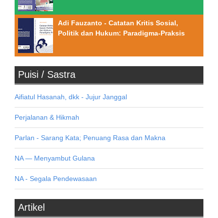
Adi Fauzanto - Catatan Kritis Sosial,
Politik dan Hukum: Paradigma-Praksis
Puisi / Sastra
Aifiatul Hasanah, dkk - Jujur Janggal
Perjalanan & Hikmah
Parlan - Sarang Kata; Penuang Rasa dan Makna
NA — Menyambut Gulana
NA - Segala Pendewasaan
Artikel