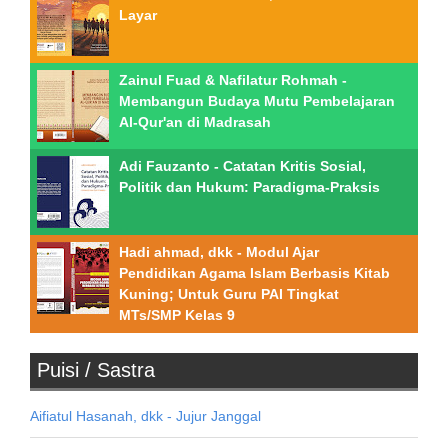
Layar
Zainul Fuad & Nafilatur Rohmah -
Membangun Budaya Mutu Pembelajaran
Al-Qur'an di Madrasah
Adi Fauzanto - Catatan Kritis Sosial,
Politik dan Hukum: Paradigma-Praksis
Hadi ahmad, dkk - Modul Ajar
Pendidikan Agama Islam Berbasis Kitab
Kuning; Untuk Guru PAI Tingkat
MTs/SMP Kelas 9
Puisi / Sastra
Aifiatul Hasanah, dkk - Jujur Janggal