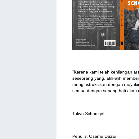
ㅤㅤ
“Karena kami telah kehilangan ar
seseorang yang, alih-alih memberi
menginstruksikan dengan meyakin
semua dengan senang hati akan 
ㅤㅤ
Tokyo Schoolgirl
ㅤㅤ
Penulis: Osamu Dazai