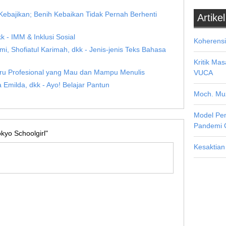
Kebajikan; Benih Kebaikan Tidak Pernah Berhenti
Artikel
kk - IMM & Inklusi Sosial
Koherensi
emi, Shofiatul Karimah, dkk - Jenis-jenis Teks Bahasa
Kritik Ma
uru Profesional yang Mau dan Mampu Menulis
VUCA
a Emilda, dkk - Ayo! Belajar Pantun
Moch. Muz
Model Pe
Pandemi 
yo Schoolgirl"
Kesaktian