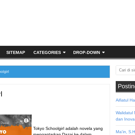
SITEMAP
CATEGORIES
DROP-DOWN
lgirl
Postin
l
Aifiatul H
Walidatul
dan Inova
Tokyo Schoolgirl adalah novela yang
Ma'in, S.
mengantarkan Dazai ke dalam