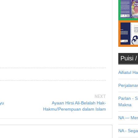
Puisi 
Aifiatul H
Perjalana
NEXT
Parlan - 
yu
Ayaan Hirsi Ali-Belalah Hak-
Makna
Hakmu!Perempuan dalam Islam
NA — Men
NA - Seg