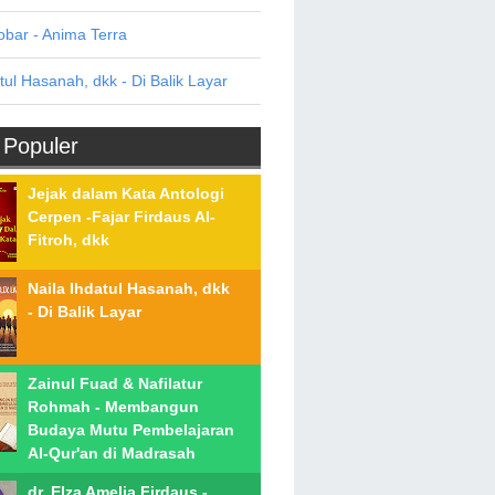
bar - Anima Terra
tul Hasanah, dkk - Di Balik Layar
 Populer
Jejak dalam Kata Antologi
Cerpen -Fajar Firdaus Al-
Fitroh, dkk
Naila Ihdatul Hasanah, dkk
- Di Balik Layar
Zainul Fuad & Nafilatur
Rohmah - Membangun
Budaya Mutu Pembelajaran
Al-Qur'an di Madrasah
dr. Elza Amelia Firdaus -