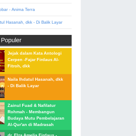
bar - Anima Terra
tul Hasanah, dkk - Di Balik Layar
 Populer
Jejak dalam Kata Antologi
Cerpen -Fajar Firdaus Al-
Fitroh, dkk
Naila Ihdatul Hasanah, dkk
- Di Balik Layar
Zainul Fuad & Nafilatur
Rohmah - Membangun
Budaya Mutu Pembelajaran
Al-Qur'an di Madrasah
dr. Elza Amelia Firdaus -