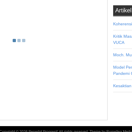
Artikel
Koherensi
Kritik Ma
VUCA
Moch. Muz
Model Pe
Pandemi 
Kesaktian
Copyright ©
2026
Penerbit Progresif
. All rights reserved. Theme by
Romeltea Medi