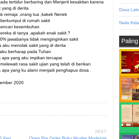
ada tertidur berbaring dan Menjerit kesakitan karena
 yang di derita
Dava Labo
k remaja ,orang tua ,kakek Nenek
berkumpul di rumah sakit
Naila Ihda
mencari kesembuhan
ereka di tanya ,apakah enak sakit ?
00% jawabanya tidak menginginkan sakit
Paling
 aku menolak sakit yang di derita
aku berharap pada Tuhan
apa yang aku impikan tercapai
melewati rasa sakit ujian yang telah di berikan
apa yang ku alami menjadi penghapus dosa .
tember 2020
NEXT
 S.Kep
Open Pre Order Buku Muslim Modernis