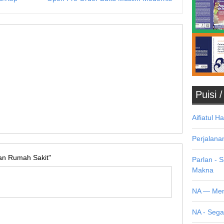
Puisi 
Aifiatul H
Perjalana
an Rumah Sakit"
Parlan - 
Makna
NA — Men
NA - Seg