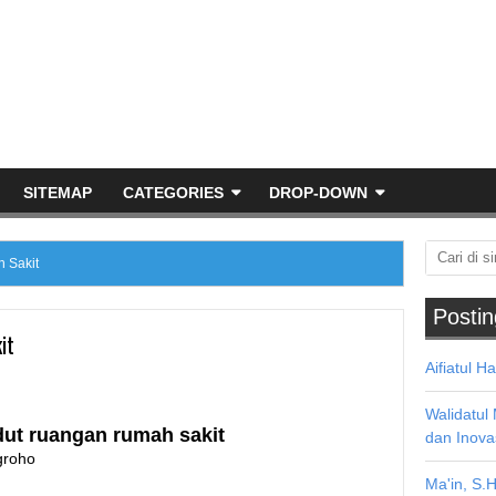
SITEMAP
CATEGORIES
DROP-DOWN
 Sakit
Postin
it
Aifiatul H
Walidatul
dut ruangan rumah sakit
dan Inova
groho
Ma'in, S.