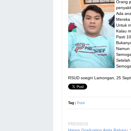
Orang p
penyakit
Ada ana
Mereka 
Untuk 
Kalau m
Pasti 1
Bukanya
Namun 
Semoga 
Setelah 
Semoga 
RSUD soegiri Lamongan, 25 Sep
Tag :
Puisi
PREVIOUS
Happy Graduation Anita Rahayu,