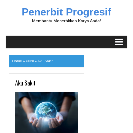
Penerbit Progresif
Membantu Menerbitkan Karya Anda!
Home
»
Puisi
»
Aku Sakit
Aku Sakit