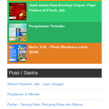
Jejak dalam Kata Antologi Cerpen -Fajar
Firdaus Al-Fitroh, dkk
Pengalaman Terbaiku
Ma'in, S.HI. - Pintar Membaca untuk
SD/MI
Puisi / Sastra
Aifiatul Hasanah, dkk - Jujur Janggal
Perjalanan & Hikmah
Parlan - Sarang Kata; Penuang Rasa dan Makna