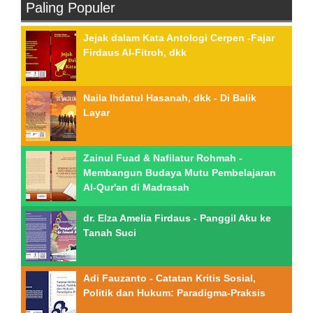
Paling Populer
Jejak dalam Kata Antologi Cerpen -Fajar
Firdaus Al-Fitroh, dkk
Naila Ihdatul Hasanah, dkk - Di Balik
Layar
Zainul Fuad & Nafilatur Rohmah -
Membangun Budaya Mutu Pembelajaran
Al-Qur'an di Madrasah
dr. Elza Amelia Firdaus - Panggil Aku ke
Tanah Suci
Adi Fauzanto - Catatan Kritis Sosial,
Politik dan Hukum: Paradigma-Praksis