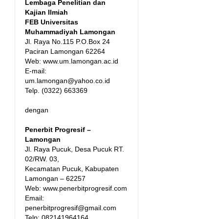
Lembaga Penelitian dan
Kajian Ilmiah
FEB Universitas
Muhammadiyah Lamongan
Jl. Raya No.115 P.O.Box 24
Paciran Lamongan 62264
Web: www.um.lamongan.ac.id
E-mail:
um.lamongan@yahoo.co.id
Telp. (0322) 663369
dengan
Penerbit Progresif –
Lamongan
Jl. Raya Pucuk, Desa Pucuk RT.
02/RW. 03,
Kecamatan Pucuk, Kabupaten
Lamongan – 62257
Web: www.penerbitprogresif.com
Email:
penerbitprogresif@gmail.com
Telp: 082141964164